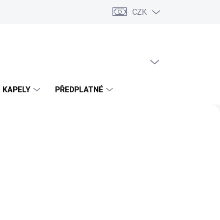
CZK
PRÁZDNÝ KOŠÍK
NÁKUPNÍ
KOŠÍK
KAPELY
PŘEDPLATNÉ
Následující