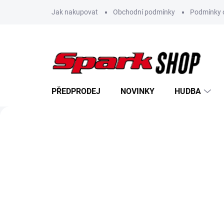
Přejít
Jak nakupovat
Obchodní podmínky
Podmínky 
na
obsah
PŘEDPRODEJ
NOVINKY
HUDBA
Předchozí