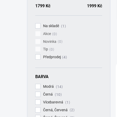
a
n
1799
Kč
1999
Kč
n
í
p
Na skladě
1
a
Akce
n
0
e
Novinka
0
l
Tip
0
Předprodej
4
BARVA
Modrá
14
Černá
10
Vícebarevná
1
Černá, Červená
2