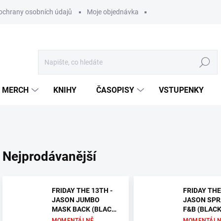
ochrany osobních údajů
Moje objednávka
Hledat
MERCH
KNIHY
ČASOPISY
VSTUPENKY
Nejprodávanější
FRIDAY THE 13TH -
FRIDAY THE
JASON JUMBO
JASON SPR
MASK BACK (BLACK
F&B (BLACK
& RED) (BACK PRINT)
(BACK PRINT
MOMENTÁLNĚ
MOMENTÁLN