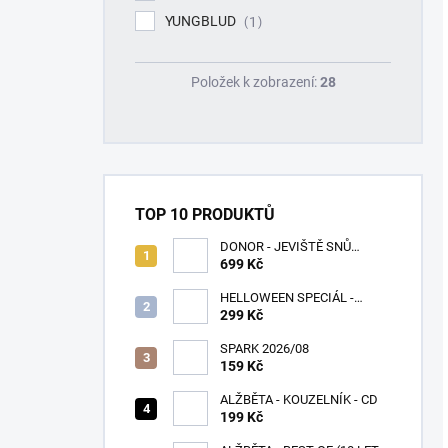
YUNGBLUD
1
Položek k zobrazení:
28
TOP 10 PRODUKTŮ
DONOR - JEVIŠTĚ SNŮ
(SPLATTER VINYL) - LP
699 Kč
HELLOWEEN SPECIÁL -
PUMPKINS
299 Kč
SPARK 2026/08
159 Kč
ALŽBĚTA - KOUZELNÍK - CD
199 Kč