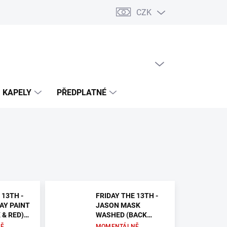
CZK
PRÁZDNÝ KOŠÍK
NÁKUPNÍ
KOŠÍK
KAPELY
PŘEDPLATNÉ
 13TH -
FRIDAY THE 13TH -
AY PAINT
JASON MASK
 & RED)
WASHED (BACK
) -
ONLY) - BUNDA
Ě
MOMENTÁLNĚ