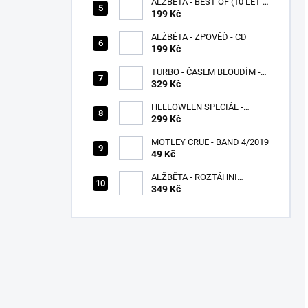
ALŽBĚTA - BEST OF (10 LET S
VÁMI) - CD
199 Kč
ALŽBĚTA - ZPOVĚĎ - CD
199 Kč
TURBO - ČASEM BLOUDÍM -
CD
329 Kč
HELLOWEEN SPECIÁL -
UNITED
299 Kč
MOTLEY CRUE - BAND 4/2019
49 Kč
ALŽBĚTA - ROZTÁHNI
KŘÍDLA - CD
349 Kč