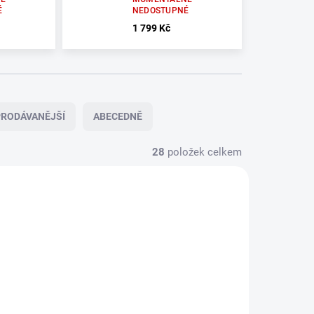
É
NEDOSTUPNÉ
1 799 Kč
RODÁVANĚJŠÍ
ABECEDNĚ
28
položek celkem
PŘEDPRODEJ
MOMENTÁLNĚ
U
NEDOSTUPNÉ
DODAVATELE
GREMLINS
AC/DC -