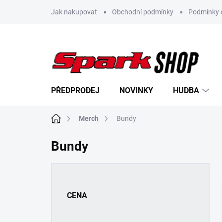
Přejít
Jak nakupovat
Obchodní podmínky
Podmínky 
na
obsah
PŘEDPRODEJ
NOVINKY
HUDBA
Domů
Merch
Bundy
Bundy
P
o
s
CENA
t
r