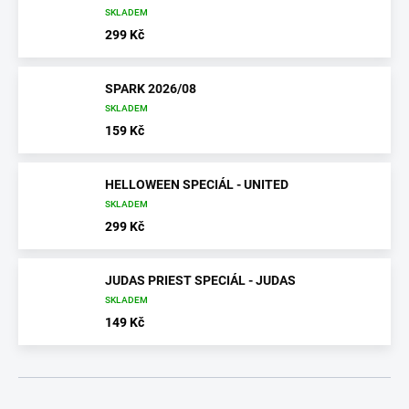
SKLADEM
299 Kč
SPARK 2026/08
SKLADEM
159 Kč
HELLOWEEN SPECIÁL - UNITED
SKLADEM
299 Kč
JUDAS PRIEST SPECIÁL - JUDAS
SKLADEM
149 Kč
Ř