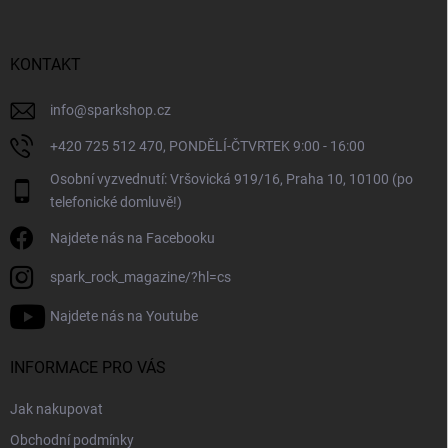
a
t
í
KONTAKT
info
@
sparkshop.cz
+420 725 512 470, PONDĚLÍ-ČTVRTEK 9:00 - 16:00
Osobní vyzvednutí: Vršovická 919/16, Praha 10, 10100 (po
telefonické domluvě!)
Najdete nás na Facebooku
spark_rock_magazine/?hl=cs
Najdete nás na Youtube
INFORMACE PRO VÁS
Jak nakupovat
Obchodní podmínky