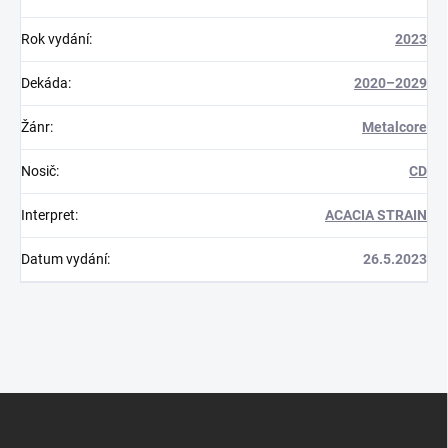
Rok vydání
:
2023
Dekáda
:
2020–2029
Žánr
:
Metalcore
Nosič
:
CD
Interpret
:
ACACIA STRAIN
Datum vydání
:
26.5.2023
Z
á
p