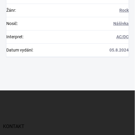
Žánr
:
Rock
Nosič
:
Nášivka
Interpret
:
AC/DC
Datum vydání
:
05.8.2024
Z
á
p
a
t
í
KONTAKT