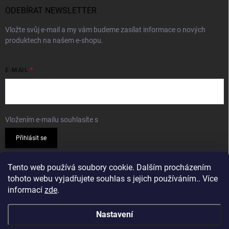
ODEBÍRAT NEWSLETTER
Vložte svůj e-mail a my vám budeme zasílat informace o nových
produktech na našem e-shopu.
E-MAIL
Vložením e-mailu souhlasíte s
podmínkami ochrany osobních údajů
Přihlásit se
PŘIJÍMÁME ONLINE PLATBY
Tento web používá soubory cookie. Dalším procházením
tohoto webu vyjadřujete souhlas s jejich používáním.. Více
informací
zde
.
Nastavení