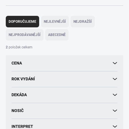
Ř
a
DOPORUČUJEME
NEJLEVNĚJŠÍ
NEJDRAŽŠÍ
z
e
NEJPRODÁVANĚJŠÍ
ABECEDNĚ
n
í
2
položek celkem
p
r
CENA
o
d
u
ROK VYDÁNÍ
k
t
DEKÁDA
ů
NOSIČ
INTERPRET