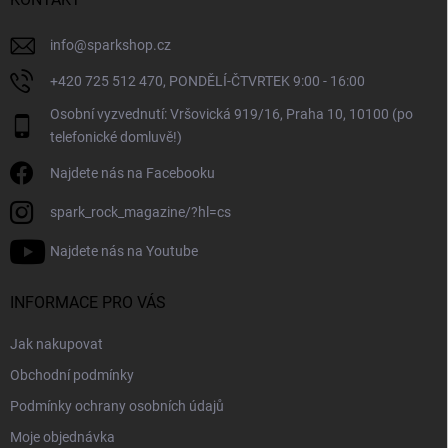
í
info
@
sparkshop.cz
+420 725 512 470, PONDĚLÍ-ČTVRTEK 9:00 - 16:00
Osobní vyzvednutí: Vršovická 919/16, Praha 10, 10100 (po
telefonické domluvě!)
Najdete nás na Facebooku
spark_rock_magazine/?hl=cs
Najdete nás na Youtube
INFORMACE PRO VÁS
Jak nakupovat
Obchodní podmínky
Podmínky ochrany osobních údajů
Moje objednávka