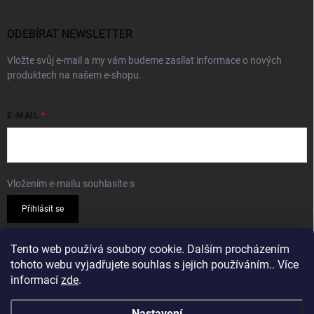
ODEBÍRAT NEWSLETTER
Vložte svůj e-mail a my vám budeme zasílat informace o nových
produktech na našem e-shopu.
E-MAIL
Vložením e-mailu souhlasíte s
podmínkami ochrany osobních údajů
Přihlásit se
PŘIJÍMÁME ONLINE PLATBY
Tento web používá soubory cookie. Dalším procházením
tohoto webu vyjadřujete souhlas s jejich používáním.. Více
informací
zde
.
Nastavení