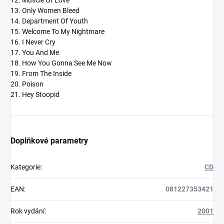
12. Muscle Of Love
13. Only Women Bleed
14. Department Of Youth
15. Welcome To My Nightmare
16. I Never Cry
17. You And Me
18. How You Gonna See Me Now
19. From The Inside
20. Poison
21. Hey Stoopid
Doplňkové parametry
Kategorie
:
CD
EAN
:
081227353421
Rok vydání
:
2001