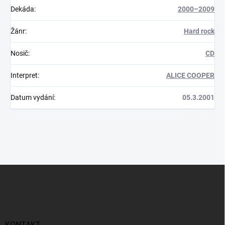
Dekáda
:
2000–2009
Žánr
:
Hard rock
Nosič
:
CD
Interpret
:
ALICE COOPER
Datum vydání
:
05.3.2001
Z
á
p
a
t
KONTAKT