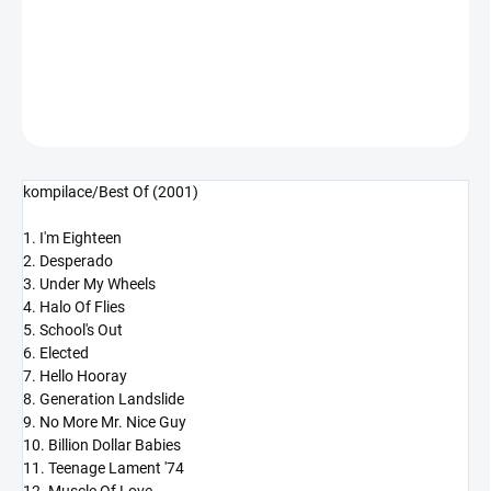
−
+
Přidat do košíku
DETAILNÍ INFORMACE
ZEPTAT SE
HLÍDAT
kompilace/Best Of (2001)
1. I'm Eighteen
2. Desperado
3. Under My Wheels
4. Halo Of Flies
5. School's Out
6. Elected
7. Hello Hooray
8. Generation Landslide
9. No More Mr. Nice Guy
10. Billion Dollar Babies
11. Teenage Lament '74