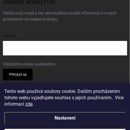
ODEBÍRAT NEWSLETTER
Vložte svůj e-mail a my vám budeme zasílat informace o nových
produktech na našem e-shopu.
E-MAIL
Vložením e-mailu souhlasíte s
podmínkami ochrany osobních údajů
Přihlásit se
PŘIJÍMÁME ONLINE PLATBY
Tento web používá soubory cookie. Dalším procházením
tohoto webu vyjadřujete souhlas s jejich používáním.. Více
informací
zde
.
Nastavení