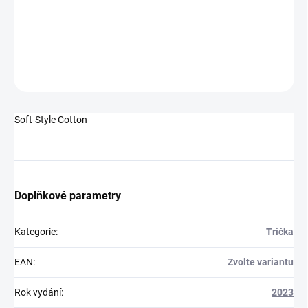
−
+
Přidat do košíku
DETAILNÍ INFORMACE
ZEPTAT SE
HLÍDAT
Soft-Style Cotton
Doplňkové parametry
Kategorie
:
Trička
EAN
:
Zvolte variantu
Rok vydání
:
2023