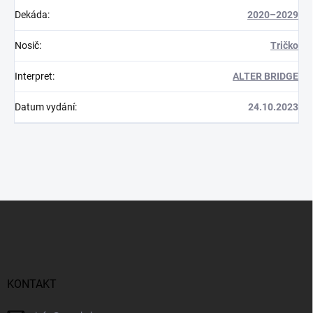
Dekáda
:
2020–2029
Nosič
:
Tričko
Interpret
:
ALTER BRIDGE
Datum vydání
:
24.10.2023
Z
á
p
a
t
í
KONTAKT