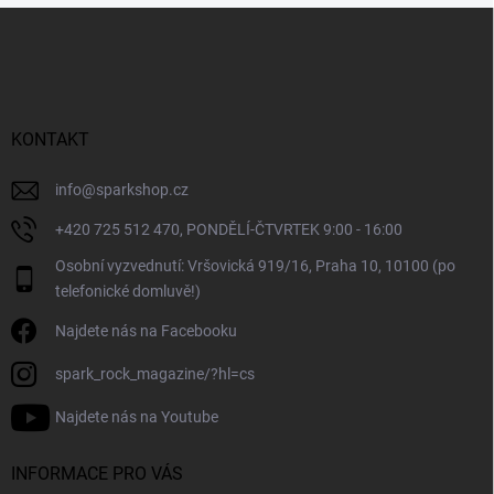
Z
á
p
a
t
í
KONTAKT
info
@
sparkshop.cz
+420 725 512 470, PONDĚLÍ-ČTVRTEK 9:00 - 16:00
Osobní vyzvednutí: Vršovická 919/16, Praha 10, 10100 (po
telefonické domluvě!)
Najdete nás na Facebooku
spark_rock_magazine/?hl=cs
Najdete nás na Youtube
INFORMACE PRO VÁS