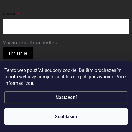
E-MAIL
Vložením e-mailu souhlasíte s
podmínkami ochrany osobních údajů
Přihlásit se
PŘIJÍMÁME ONLINE PLATBY
Tento web používá soubory cookie. Dalším procházením
tohoto webu vyjadřujete souhlas s jejich používáním.. Více
informací
zde
.
Nastavení
Copyright 2026
Sparkshop.cz
. Všechna práva vyhrazena.
Souhlasím
Vytvořil Shoptet