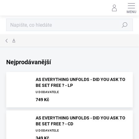
Přejít
na
obsah
Hledat
A
Nejprodávanější
AS EVERYTHING UNFOLDS - DID YOU ASK TO
BE SET FREE ? - LP
U DODAVATELE
749 Kč
AS EVERYTHING UNFOLDS - DID YOU ASK TO
BE SET FREE ? - CD
U DODAVATELE
349 Kč