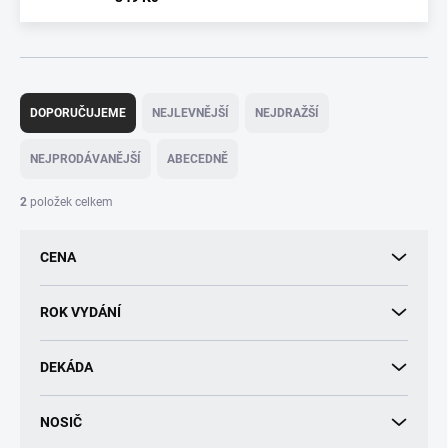
Ř
a
DOPORUČUJEME
NEJLEVNĚJŠÍ
NEJDRAŽŠÍ
z
e
NEJPRODÁVANĚJŠÍ
ABECEDNĚ
n
í
2
položek celkem
p
r
CENA
o
d
u
ROK VYDÁNÍ
k
t
DEKÁDA
ů
NOSIČ