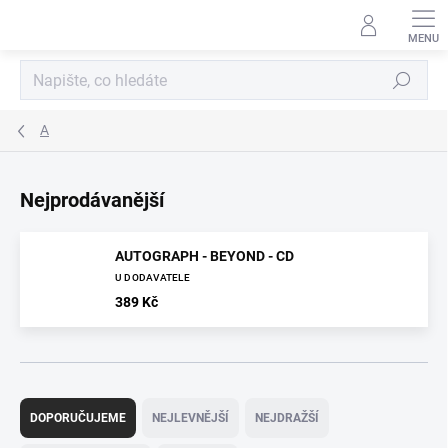
Přejít
na
obsah
Hledat
A
Nejprodávanější
AUTOGRAPH - BEYOND - CD
U DODAVATELE
389 Kč
Ř
a
DOPORUČUJEME
NEJLEVNĚJŠÍ
NEJDRAŽŠÍ
z