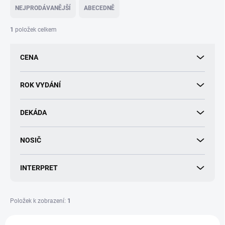
e
NEJPRODÁVANĚJŠÍ
ABECEDNĚ
n
í
1
položek celkem
p
r
CENA
o
d
u
ROK VYDÁNÍ
k
t
DEKÁDA
ů
NOSIČ
INTERPRET
Položek k zobrazení:
1
V