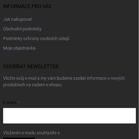
INFORMACE PRO VÁS
Jak nakupovat
Obchodní podmínky
Podmínky ochrany osobních údajů
Moje objednávka
ODEBÍRAT NEWSLETTER
Vložte svůj e-mail a my vám budeme zasílat informace o nových
produktech na našem e-shopu.
E-MAIL
Vložením e-mailu souhlasíte s
podmínkami ochrany osobních údajů