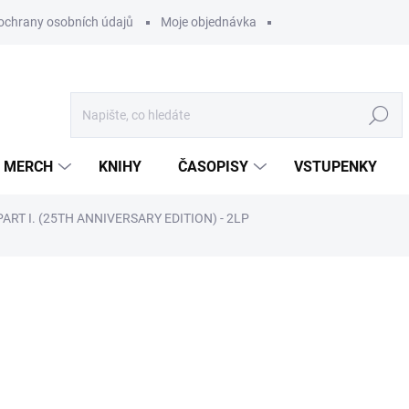
ochrany osobních údajů
Moje objednávka
Hledat
MERCH
KNIHY
ČASOPISY
VSTUPENKY
ART I. (25TH ANNIVERSARY EDITION) - 2LP
ocení
1 099 Kč
/ ks
908,26 Kč bez DPH