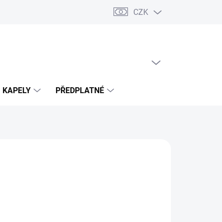
CZK
PRÁZDNÝ KOŠÍK
NÁKUPNÍ
KOŠÍK
KAPELY
PŘEDPLATNÉ