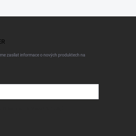
ER
eme zasílat informace o nových produktech na
dmínkami ochrany osobních údajů