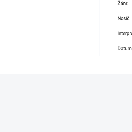
Žánr
:
Nosič
:
Interpr
Datum