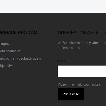
ORMACE PRO VÁS
ODEBÍRAT NEWSLETT
Vložte svůj e-mail a my vám bud
akupovat
našem e-shopu.
dní podmínky
nky ochrany osobních údajů
E-MAIL
objednávka
Vložením e-mailu souhlasíte s
po
Přihlásit se