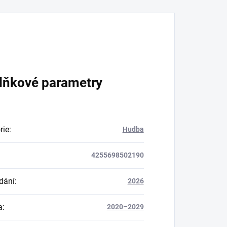
lňkové parametry
rie
:
Hudba
4255698502190
dání
:
2026
a
:
2020–2029