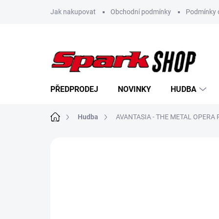
Přejít
Jak nakupovat
Obchodní podmínky
Podmínky 
na
obsah
PŘEDPRODEJ
NOVINKY
HUDBA
Domů
Hudba
AVANTASIA - THE METAL OPERA P
Neohodnoceno
Podrobnosti hodn
NOVINKA