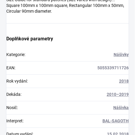
Square 100mm x 100mm square, Rectangular 100mm x 50mm,
Circular 90mm diameter.
Doplňkové parametry
Kategorie
:
Nášivky
EAN
:
5055339711726
Rok vydání
:
2018
Dekáda
:
2010–2019
Nosič
:
Nášivka
Interpret
:
BAL-SAGOTH
Datum vydání
:
15.02.2018