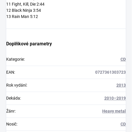
11 Fight, Kill, Die 2:44
12 Black Ninja 3:54
13 Rain Man 5:12
Doplňkové parametry
Kategorie
:
CD
EAN
:
0727361303723
Rok vydání
:
2013
Dekáda
:
2010–2019
Žánr
:
Heavy metal
Nosič
:
CD