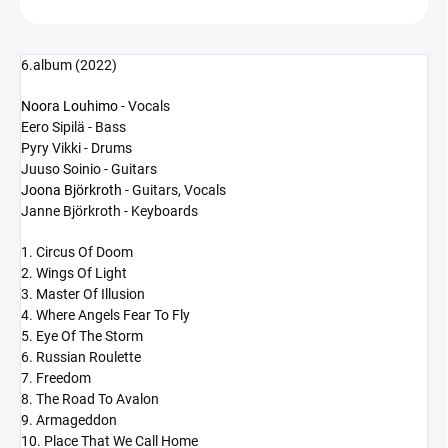
6.album (2022)
Noora Louhimo
- Vocals
Eero Sipilä - Bass
Pyry Vikki - Drums
Juuso Soinio - Guitars
Joona Björkroth
- Guitars, Vocals
Janne Björkroth - Keyboards
1. Circus Of Doom
2. Wings Of Light
3. Master Of Illusion
4. Where Angels Fear To Fly
5. Eye Of The Storm
6. Russian Roulette
7. Freedom
8. The Road To Avalon
9. Armageddon
10. Place That We Call Home