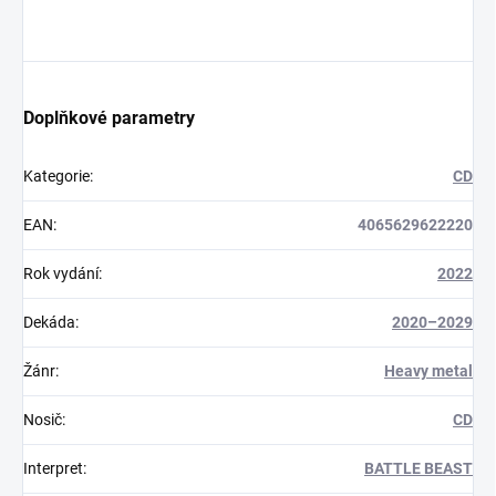
Doplňkové parametry
Kategorie
:
CD
EAN
:
4065629622220
Rok vydání
:
2022
Dekáda
:
2020–2029
Žánr
:
Heavy metal
Nosič
:
CD
Interpret
:
BATTLE BEAST