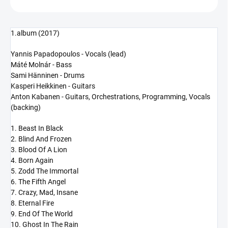
1.album (2017)
Yannis Papadopoulos - Vocals (lead)
Máté Molnár - Bass
Sami Hänninen - Drums
Kasperi Heikkinen - Guitars
Anton Kabanen - Guitars, Orchestrations, Programming, Vocals
(backing)
1. Beast In Black
2. Blind And Frozen
3. Blood Of A Lion
4. Born Again
5. Zodd The Immortal
6. The Fifth Angel
7. Crazy, Mad, Insane
8. Eternal Fire
9. End Of The World
10. Ghost In The Rain