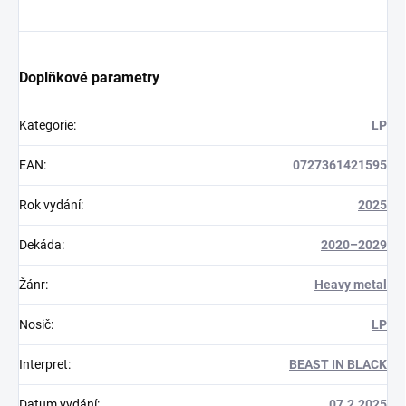
Doplňkové parametry
Kategorie
:
LP
EAN
:
0727361421595
Rok vydání
:
2025
Dekáda
:
2020–2029
Žánr
:
Heavy metal
Nosič
:
LP
Interpret
:
BEAST IN BLACK
Datum vydání
:
07.2.2025