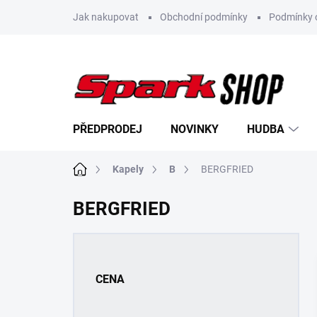
Přejít
Jak nakupovat
Obchodní podmínky
Podmínky 
na
obsah
PŘEDPRODEJ
NOVINKY
HUDBA
Domů
Kapely
B
BERGFRIED
BERGFRIED
P
o
s
CENA
t
r