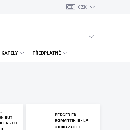
CZK
PRÁZDNÝ KOŠÍK
NÁKUPNÍ
KOŠÍK
KAPELY
PŘEDPLATNÉ
-
BERGFRIED -
EN BUT
ROMANTIK III - LP
DEN - CD
U DODAVATELE
LE