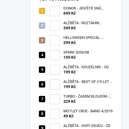
DONOR - JEVIŠTĚ SNŮ
(SPLATTER VINYL) - LP
699 Kč
ALŽBĚTA - ROZTÁHNI
KŘÍDLA - CD
349 Kč
HELLOWEEN SPECIÁL -
PUMPKINS
299 Kč
SPARK 2026/08
159 Kč
ALŽBĚTA - KOUZELNÍK - CD
199 Kč
ALŽBĚTA - BEST OF (10 LET S
VÁMI) - CD
199 Kč
TURBO - ČASEM BLOUDÍM -
CD
329 Kč
MOTLEY CRUE - BAND 4/2019
49 Kč
ALŽBĚTA - KOPÍ OSUDU - CD