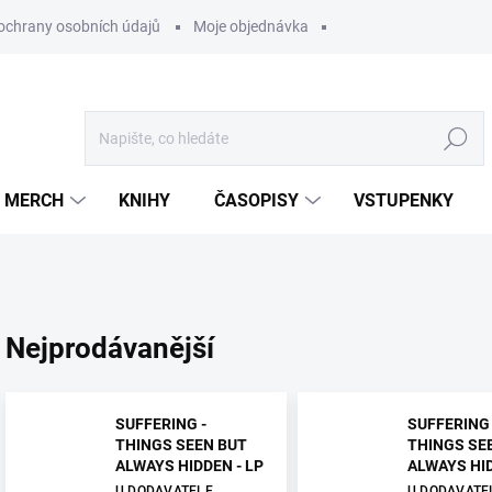
ochrany osobních údajů
Moje objednávka
Hledat
MERCH
KNIHY
ČASOPISY
VSTUPENKY
Nejprodávanější
SUFFERING -
SUFFERING 
THINGS SEEN BUT
THINGS SE
ALWAYS HIDDEN - LP
ALWAYS HID
U DODAVATELE
U DODAVATE