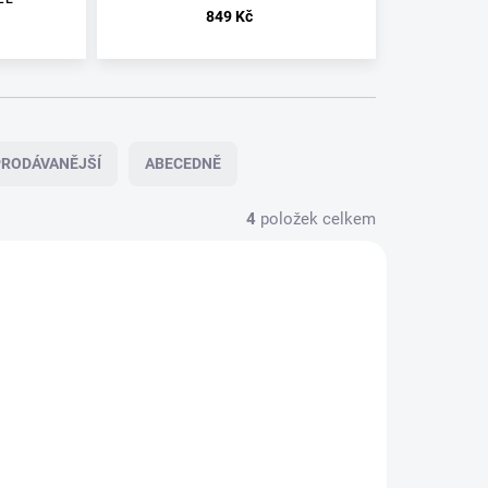
849 Kč
RODÁVANĚJŠÍ
ABECEDNĚ
4
položek celkem
E
U DODAVATELE
D
BERGFRIED
-