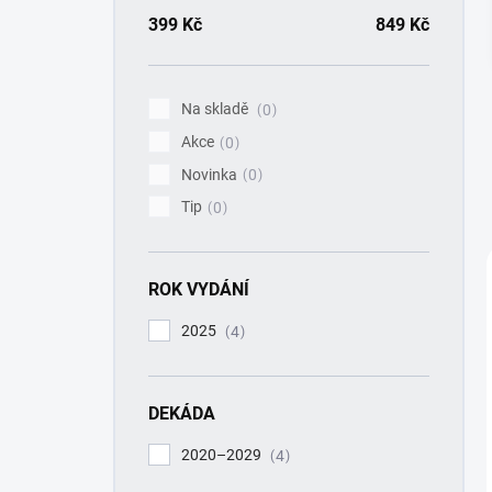
a
n
399
Kč
849
Kč
n
í
p
Na skladě
0
a
Akce
n
0
e
Novinka
0
l
Tip
0
ROK VYDÁNÍ
2025
4
DEKÁDA
2020–2029
4