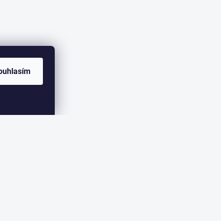
ouhlasím
ER