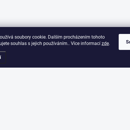
oužívá soubory cookie. Dalším procházením tohoto
S
jete souhlas s jejich používáním.. Více informací
zde
.
í
ORMACE PRO VÁS
ODEBÍRAT NEWSLETT