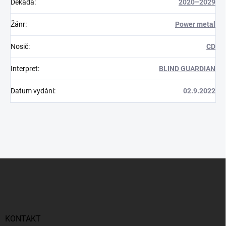
Dekáda
:
2020–2029
Žánr
:
Power metal
Nosič
:
CD
Interpret
:
BLIND GUARDIAN
Datum vydání
:
02.9.2022
Z
á
p
a
t
í
KONTAKT