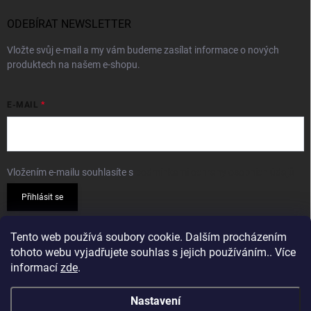
ODEBÍRAT NEWSLETTER
Vložte svůj e-mail a my vám budeme zasílat informace o nových
produktech na našem e-shopu.
E-MAIL
Vložením e-mailu souhlasíte s
podmínkami ochrany osobních údajů
Přihlásit se
PŘIJÍMÁME ONLINE PLATBY
Tento web používá soubory cookie. Dalším procházením
tohoto webu vyjadřujete souhlas s jejich používáním.. Více
informací
zde
.
Nastavení