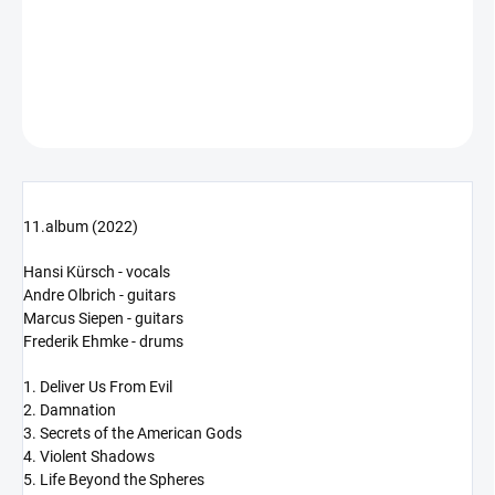
−
+
Přidat do košíku
DETAILNÍ INFORMACE
ZEPTAT SE
HLÍDAT
11.album (2022)
Hansi Kürsch - vocals
Andre Olbrich - guitars
Marcus Siepen - guitars
Frederik Ehmke - drums
1. Deliver Us From Evil
2. Damnation
3. Secrets of the American Gods
4. Violent Shadows
5. Life Beyond the Spheres