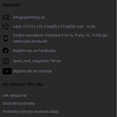
í
KONTAKT
info
@
sparkshop.cz
+420 725 512 470, PONDĚLÍ-ČTVRTEK 9:00 - 16:00
Osobní vyzvednutí: Vršovická 919/16, Praha 10, 10100 (po
telefonické domluvě!)
Najdete nás na Facebooku
spark_rock_magazine/?hl=cs
Najdete nás na Youtube
INFORMACE PRO VÁS
Jak nakupovat
Obchodní podmínky
Podmínky ochrany osobních údajů