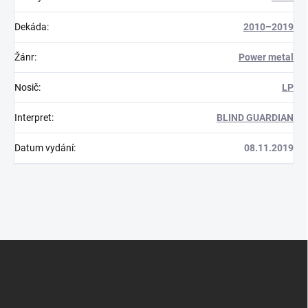
Dekáda
:
2010–2019
Žánr
:
Power metal
Nosič
:
LP
Interpret
:
BLIND GUARDIAN
Datum vydání
:
08.11.2019
Z
á
p
a
t