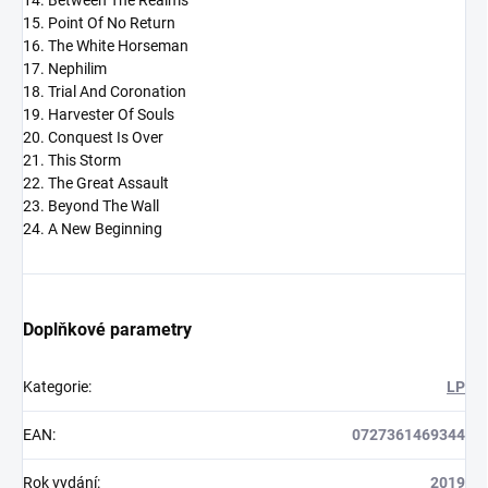
14. Between The Realms
15. Point Of No Return
16. The White Horseman
17. Nephilim
18. Trial And Coronation
19. Harvester Of Souls
20. Conquest Is Over
21. This Storm
22. The Great Assault
23. Beyond The Wall
24. A New Beginning
Doplňkové parametry
Kategorie
:
LP
EAN
:
0727361469344
Rok vydání
:
2019