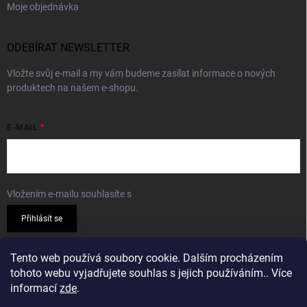
Moje objednávka
ODEBÍRAT NEWSLETTER
Vložte svůj e-mail a my vám budeme zasílat informace o nových
produktech na našem e-shopu.
E-MAIL
Vložením e-mailu souhlasíte s
podmínkami ochrany osobních údajů
Přihlásit se
PŘIJÍMÁME ONLINE PLATBY
Tento web používá soubory cookie. Dalším procházením
tohoto webu vyjadřujete souhlas s jejich používáním.. Více
informací
zde
.