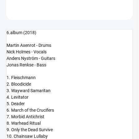
ZEPTAT SE
HLÍDAT
6.album (2018)
Martin Axenrot - Drums
Nick Holmes - Vocals
Anders Nyström - Guitars
Jonas Renkse - Bass
1. Fleischmann
2. Bloodicide
3. Wayward Samaritan
4. Levitator
5. Deader
6. March of the Crucifers
7. Morbid Antichrist
8. Warhead Ritual
9. Only the Dead Survive
10. Chainsaw Lullaby