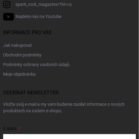
spark_rock_magazine/?hl=cs
Najdete nás na Youtube
INFORMACE PRO VÁS
Jak nakupovat
Obchodní podmínky
Podmínky ochrany osobních údajů
Moje objednávka
ODEBÍRAT NEWSLETTER
Vložte svůj e-mail a my vám budeme zasílat informace o nových
produktech na našem e-shopu.
E-MAIL