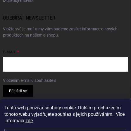
Moje objednávka
ODEBÍRAT NEWSLETTER
Vložte svůj e-mail a my vám budeme zasílat informace o nových
produktech na našem e-shopu.
E-MAIL
Vložením e-mailu souhlasíte s
podmínkami ochrany osobních údajů
Přihlásit se
PŘIJÍMÁME ONLINE PLATBY
Tento web používá soubory cookie. Dalším procházením
tohoto webu vyjadřujete souhlas s jejich používáním.. Více
informací
zde
.