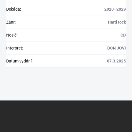
Dekáda
:
2020–2029
Žánr
:
Hard rock
Nosič
:
CD
Interpret
:
BON JOVI
Datum vydání
:
07.3.2025
Z
á
p
a
t