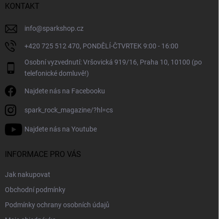
í
KONTAKT
info
@
sparkshop.cz
+420 725 512 470, PONDĚLÍ-ČTVRTEK 9:00 - 16:00
Osobní vyzvednutí: Vršovická 919/16, Praha 10, 10100 (po
telefonické domluvě!)
Najdete nás na Facebooku
spark_rock_magazine/?hl=cs
Najdete nás na Youtube
INFORMACE PRO VÁS
Jak nakupovat
Obchodní podmínky
Podmínky ochrany osobních údajů