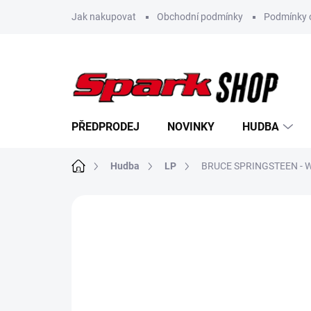
Přejít
Jak nakupovat
Obchodní podmínky
Podmínky 
na
obsah
PŘEDPRODEJ
NOVINKY
HUDBA
Domů
Hudba
LP
BRUCE SPRINGSTEEN - W
Neohodnoceno
Podrobnosti hodn