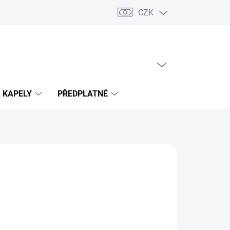
CZK
PRÁZDNÝ KOŠÍK
NÁKUPNÍ
KOŠÍK
KAPELY
PŘEDPLATNÉ