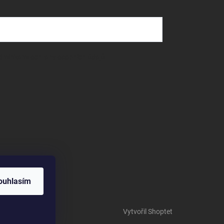
dmínkami ochrany osobních údajů
ouhlasím
Vytvořil Shoptet