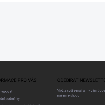
ORMACE PRO VÁS
ODEBÍRAT NEWSLETT
Vložte svůj e-mail a my vám bud
akupovat
našem e-shopu.
dní podmínky