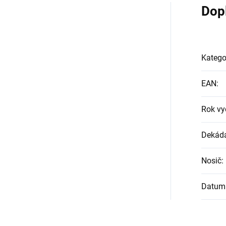
Dop
Katego
EAN
:
Rok vy
Dekád
Nosič
:
Datum