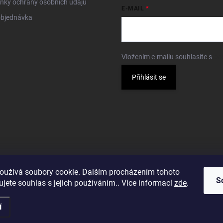
nky ochrany osobních údajů
E-MAIL
objednávka
Vložením e-mailu souhlasíte s
po
Přihlásit se
oužívá soubory cookie. Dalším procházením tohoto
S
jete souhlas s jejich používáním.. Více informací
zde
.
í
a.