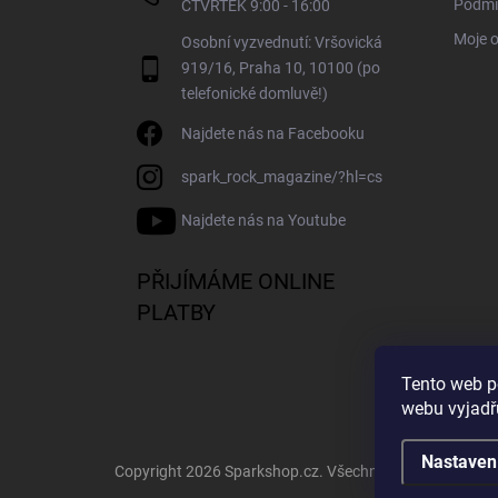
Podmí
ČTVRTEK 9:00 - 16:00
Moje 
Osobní vyzvednutí: Vršovická
919/16, Praha 10, 10100 (po
telefonické domluvě!)
Najdete nás na Facebooku
spark_rock_magazine/?hl=cs
Najdete nás na Youtube
PŘIJÍMÁME ONLINE
PLATBY
Tento web p
webu vyjadřu
Nastaven
Copyright 2026
Sparkshop.cz
. Všechna práva vyhrazen