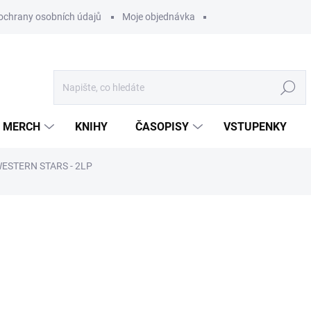
ochrany osobních údajů
Moje objednávka
Hledat
MERCH
KNIHY
ČASOPISY
VSTUPENKY
ESTERN STARS - 2LP
ocení
799 Kč
/ ks
660,33 Kč bez DPH
Měrná
U DODAVATELE
cena: