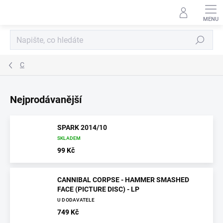
Přejít
na
obsah
Hledat
C
Nejprodávanější
SPARK 2014/10
SKLADEM
99 Kč
CANNIBAL CORPSE - HAMMER SMASHED
FACE (PICTURE DISC) - LP
U DODAVATELE
749 Kč