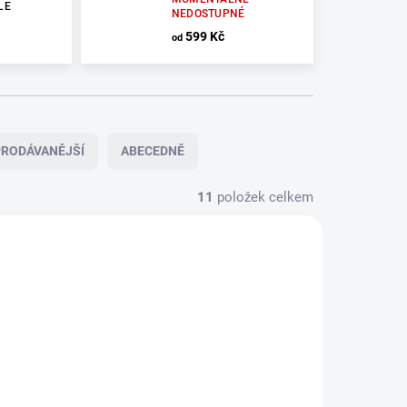
LE
NEDOSTUPNÉ
599 Kč
od
RODÁVANĚJŠÍ
ABECEDNĚ
11
položek celkem
MOMENTÁLNĚ
U
NEDOSTUPNÉ
DODAVATELE
CASTLE
CASTLE