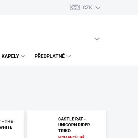
CZK
PRÁZDNÝ KOŠÍK
NÁKUPNÍ
KOŠÍK
KAPELY
PŘEDPLATNÉ
CASTLE RAT -
 - THE
UNICORN RIDER -
(WHITE
TRIKO
MOMENTÁLNĚ