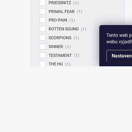
PRIESSNITZ
1
PRIMAL FEAR
1
PRO-PAIN
1
ROTTEN SOUND
1
Tento web p
SCORPIONS
1
webu vyjadřu
SINNER
1
TESTAMENT
Nastaven
1
THE HU
1
YUNGBLUD
1
ŠANOV 1
1
TABERNIS
1
THE RASMUS
1
UNCLE SLAM
1
VOIVOD
1
VOLBEAT
1