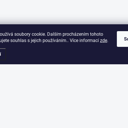
oužívá soubory cookie. Dalším procházením tohoto
S
jete souhlas s jejich používáním.. Více informací
zde
.
í