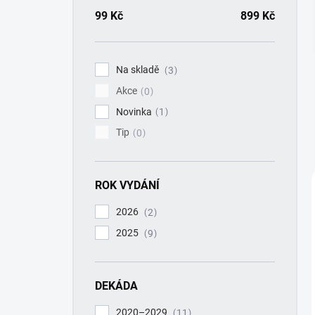
a
n
99
Kč
899
Kč
n
í
p
Na skladě
3
a
Akce
n
0
e
Novinka
1
l
Tip
0
ROK VYDÁNÍ
2026
2
2025
9
DEKÁDA
2020–2029
11