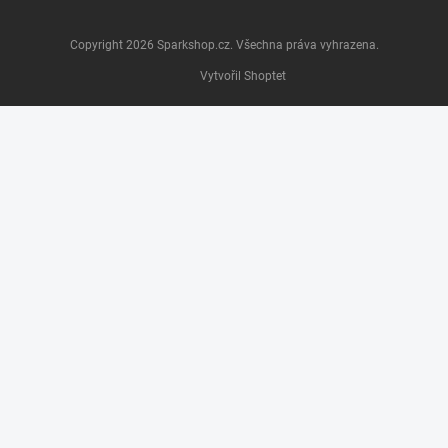
Copyright 2026
Sparkshop.cz
. Všechna práva vyhrazena.
Vytvořil Shoptet