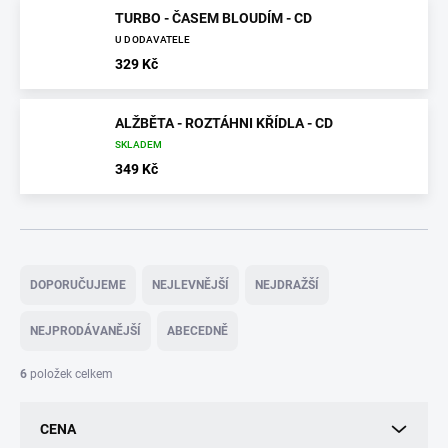
TURBO - ČASEM BLOUDÍM - CD
U DODAVATELE
329 Kč
ALŽBĚTA - ROZTÁHNI KŘÍDLA - CD
SKLADEM
349 Kč
Ř
a
DOPORUČUJEME
NEJLEVNĚJŠÍ
NEJDRAŽŠÍ
z
e
NEJPRODÁVANĚJŠÍ
ABECEDNĚ
n
í
6
položek celkem
p
r
CENA
o