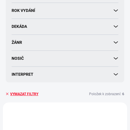
d
u
ROK VYDÁNÍ
k
t
DEKÁDA
ů
ŽÁNR
NOSIČ
INTERPRET
Položek k zobrazení:
6
VYMAZAT FILTRY
V
ý
p
i