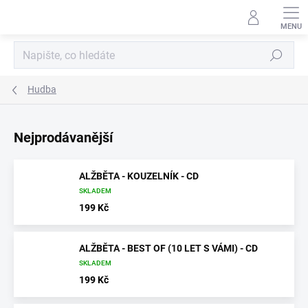
Přejít
na
obsah
Hledat
Hudba
Nejprodávanější
ALŽBĚTA - KOUZELNÍK - CD
SKLADEM
199 Kč
ALŽBĚTA - BEST OF (10 LET S VÁMI) - CD
SKLADEM
199 Kč