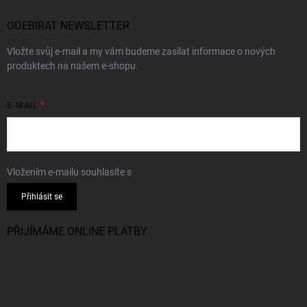
ODEBÍRAT NEWSLETTER
Vložte svůj e-mail a my vám budeme zasílat informace o nových
produktech na našem e-shopu.
E-MAIL
Vložením e-mailu souhlasíte s
podmínkami ochrany osobních údajů
Přihlásit se
PŘIJÍMÁME ONLINE PLATBY