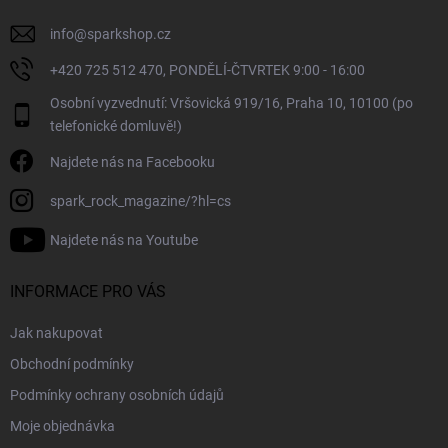
y
v
info
@
sparkshop.cz
ý
+420 725 512 470, PONDĚLÍ-ČTVRTEK 9:00 - 16:00
p
i
Osobní vyzvednutí: Vršovická 919/16, Praha 10, 10100 (po
s
telefonické domluvě!)
u
Najdete nás na Facebooku
spark_rock_magazine/?hl=cs
Najdete nás na Youtube
INFORMACE PRO VÁS
Jak nakupovat
Obchodní podmínky
Podmínky ochrany osobních údajů
Moje objednávka