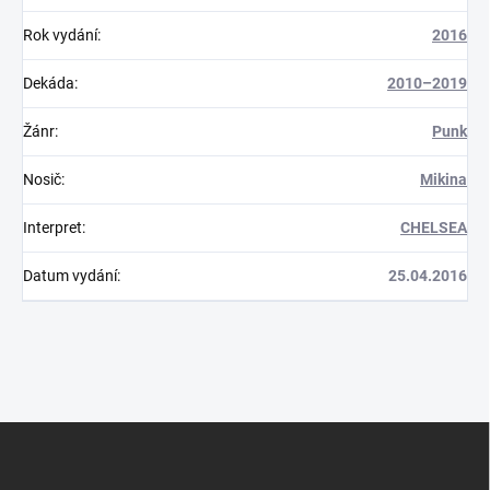
Rok vydání
:
2016
Dekáda
:
2010–2019
Žánr
:
Punk
Nosič
:
Mikina
Interpret
:
CHELSEA
Datum vydání
:
25.04.2016
Z
á
p