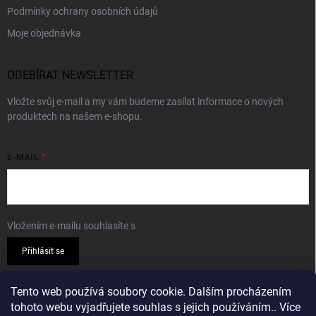
Podmínky ochrany osobních údajů
Moje objednávka
ODEBÍRAT NEWSLETTER
Vložte svůj e-mail a my vám budeme zasílat informace o nových
produktech na našem e-shopu.
E-MAIL
Vložením e-mailu souhlasíte s
podmínkami ochrany osobních údajů
Přihlásit se
PŘIJÍMÁME ONLINE PLATBY
Tento web používá soubory cookie. Dalším procházením
tohoto webu vyjadřujete souhlas s jejich používáním.. Více