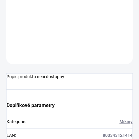
VELIKOST
−
+
Přidat do košíku
ZEPTAT SE
HLÍDAT
Popis produktu není dostupný
Doplňkové parametry
Kategorie
:
Mikiny
EAN
:
803343121414