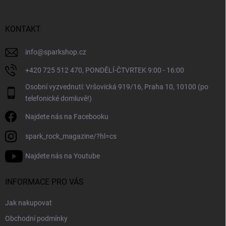
a
t
í
KONTAKT
info
@
sparkshop.cz
+420 725 512 470, PONDĚLÍ-ČTVRTEK 9:00 - 16:00
Osobní vyzvednutí: Vršovická 919/16, Praha 10, 10100 (po
telefonické domluvě!)
Najdete nás na Facebooku
spark_rock_magazine/?hl=cs
Najdete nás na Youtube
INFORMACE PRO VÁS
Jak nakupovat
Obchodní podmínky