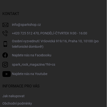
a
t
í
KONTAKT
info
@
sparkshop.cz
+420 725 512 470, PONDĚLÍ-ČTVRTEK 9:00 - 16:00
Osobní vyzvednutí: Vršovická 919/16, Praha 10, 10100 (po
telefonické domluvě!)
Najdete nás na Facebooku
spark_rock_magazine/?hl=cs
Najdete nás na Youtube
INFORMACE PRO VÁS
Jak nakupovat
Obchodní podmínky