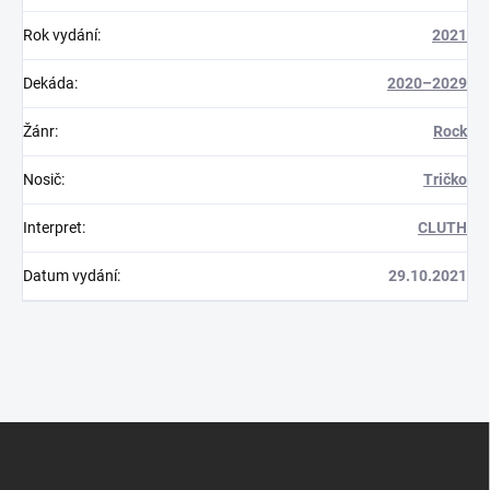
Rok vydání
:
2021
Dekáda
:
2020–2029
Žánr
:
Rock
Nosič
:
Tričko
Interpret
:
CLUTH
Datum vydání
:
29.10.2021
Z
á
p