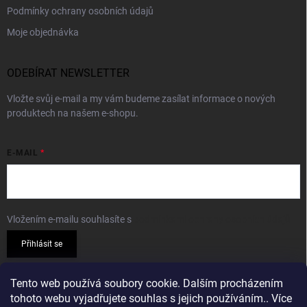
Podmínky ochrany osobních údajů
Moje objednávka
ODEBÍRAT NEWSLETTER
Vložte svůj e-mail a my vám budeme zasílat informace o nových
produktech na našem e-shopu.
E-MAIL
Vložením e-mailu souhlasíte s
podmínkami ochrany osobních údajů
Přihlásit se
PŘIJÍMÁME ONLINE PLATBY
Tento web používá soubory cookie. Dalším procházením
tohoto webu vyjadřujete souhlas s jejich používáním.. Více