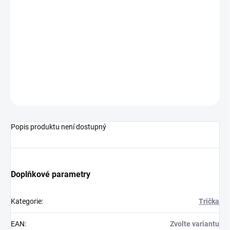
VELIKOST
−
+
Přidat do košíku
ZEPTAT SE
HLÍDAT
Popis produktu není dostupný
Doplňkové parametry
Kategorie
:
Trička
EAN
:
Zvolte variantu