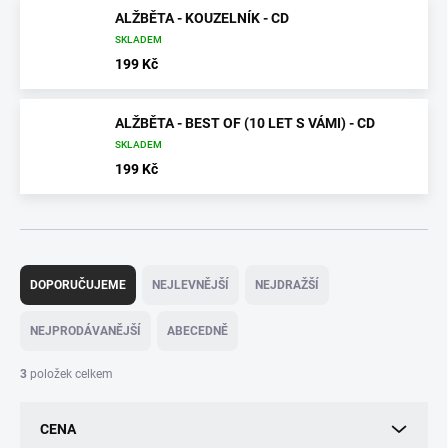
ALŽBĚTA - KOUZELNÍK - CD
SKLADEM
199 Kč
ALŽBĚTA - BEST OF (10 LET S VÁMI) - CD
SKLADEM
199 Kč
Ř
a
DOPORUČUJEME
NEJLEVNĚJŠÍ
NEJDRAŽŠÍ
z
e
NEJPRODÁVANĚJŠÍ
ABECEDNĚ
n
í
3
položek celkem
p
r
CENA
o