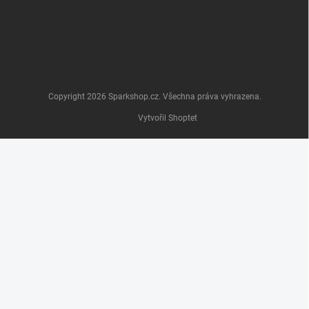
Copyright 2026
Sparkshop.cz
. Všechna práva vyhrazena.
Vytvořil Shoptet