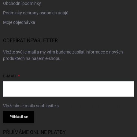
Obchodní podmínky
Podmínky ochrany osobních údajů
Moje objednávka
ODEBÍRAT NEWSLETTER
Vložte svůj e-mail a my vám budeme zasílat informace o nových
produktech na našem e-shopu.
E-MAIL
Vložením e-mailu souhlasíte s
podmínkami ochrany osobních údajů
Přihlásit se
PŘIJÍMÁME ONLINE PLATBY