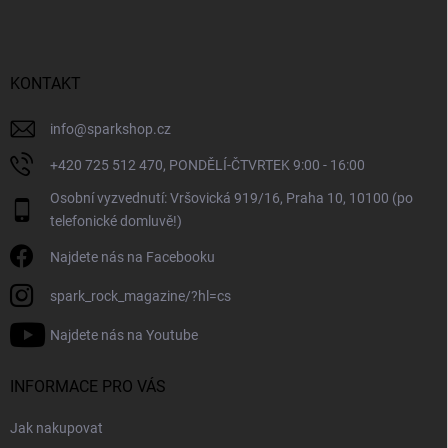
p
í
p
a
r
t
v
í
KONTAKT
k
y
v
info
@
sparkshop.cz
ý
+420 725 512 470, PONDĚLÍ-ČTVRTEK 9:00 - 16:00
p
i
Osobní vyzvednutí: Vršovická 919/16, Praha 10, 10100 (po
s
telefonické domluvě!)
u
Najdete nás na Facebooku
spark_rock_magazine/?hl=cs
Najdete nás na Youtube
INFORMACE PRO VÁS
Jak nakupovat