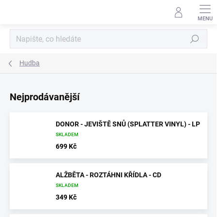
Přejít
na
obsah
Hledat
Hudba
Nejprodávanější
DONOR - JEVIŠTĚ SNŮ (SPLATTER VINYL) - LP
SKLADEM
699 Kč
ALŽBĚTA - ROZTÁHNI KŘÍDLA - CD
SKLADEM
349 Kč