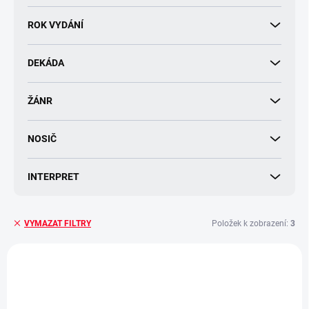
d
u
ROK VYDÁNÍ
k
t
DEKÁDA
ů
ŽÁNR
NOSIČ
INTERPRET
Položek k zobrazení:
3
VYMAZAT FILTRY
V
ý
p
i