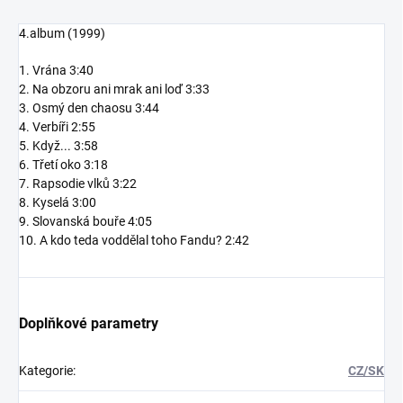
4.album (1999)
1. Vrána 3:40
2. Na obzoru ani mrak ani loď 3:33
3. Osmý den chaosu 3:44
4. Verbíři 2:55
5. Když... 3:58
6. Třetí oko 3:18
7. Rapsodie vlků 3:22
8. Kyselá 3:00
9. Slovanská bouře 4:05
10. A kdo teda voddělal toho Fandu? 2:42
Doplňkové parametry
Kategorie
:
CZ/SK