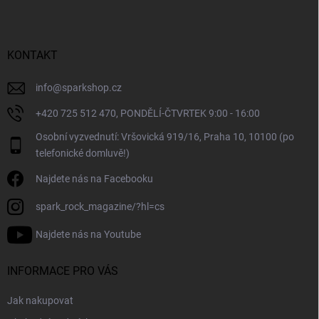
p
a
t
í
KONTAKT
info
@
sparkshop.cz
+420 725 512 470, PONDĚLÍ-ČTVRTEK 9:00 - 16:00
Osobní vyzvednutí: Vršovická 919/16, Praha 10, 10100 (po
telefonické domluvě!)
Najdete nás na Facebooku
spark_rock_magazine/?hl=cs
Najdete nás na Youtube
INFORMACE PRO VÁS
Jak nakupovat