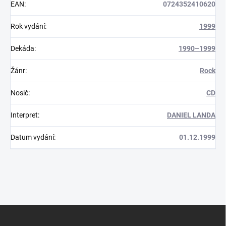
EAN
:
0724352410620
Rok vydání
:
1999
Dekáda
:
1990–1999
Žánr
:
Rock
Nosič
:
CD
Interpret
:
DANIEL LANDA
Datum vydání
:
01.12.1999
Z
á