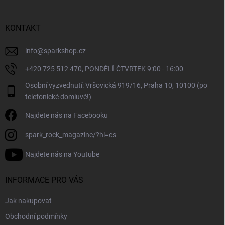
a
t
í
KONTAKT
info
@
sparkshop.cz
+420 725 512 470, PONDĚLÍ-ČTVRTEK 9:00 - 16:00
Osobní vyzvednutí: Vršovická 919/16, Praha 10, 10100 (po
telefonické domluvě!)
Najdete nás na Facebooku
spark_rock_magazine/?hl=cs
Najdete nás na Youtube
INFORMACE PRO VÁS
Jak nakupovat
Obchodní podmínky