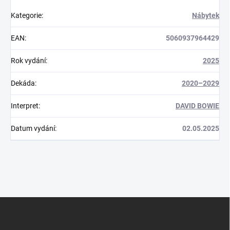
Kategorie
:
Nábytek
EAN
:
5060937964429
Rok vydání
:
2025
Dekáda
:
2020–2029
Interpret
:
DAVID BOWIE
Datum vydání
:
02.05.2025
Z
á
p