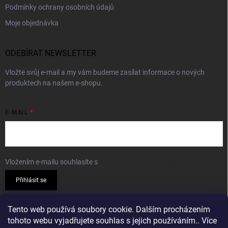
Podmínky ochrany osobních údajů
Moje objednávka
ODEBÍRAT NEWSLETTER
Vložte svůj e-mail a my vám budeme zasílat informace o nových
produktech na našem e-shopu.
E-MAIL
Vložením e-mailu souhlasíte s
podmínkami ochrany osobních údajů
Přihlásit se
PŘIJÍMÁME ONLINE PLATBY
Tento web používá soubory cookie. Dalším procházením
tohoto webu vyjadřujete souhlas s jejich používáním.. Více