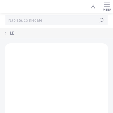
Přejít
na
obsah
Hledat
LP
Neohodnoceno
Podrobnosti hodnocení