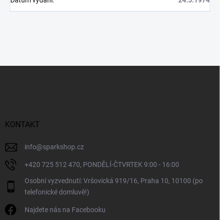
Datum vydání
:
24.5.1974
Z
á
p
a
t
í
KONTAKT
info
@
sparkshop.cz
+420 725 512 470, PONDĚLÍ-ČTVRTEK 9:00 - 16:00
Osobní vyzvednutí: Vršovická 919/16, Praha 10, 10100 (po
telefonické domluvě!)
Najdete nás na Facebooku