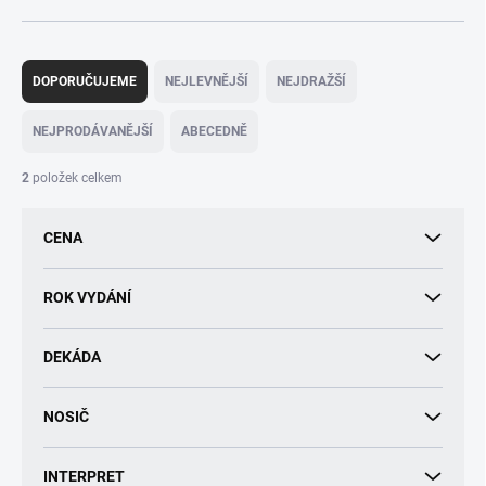
Ř
a
DOPORUČUJEME
NEJLEVNĚJŠÍ
NEJDRAŽŠÍ
z
e
NEJPRODÁVANĚJŠÍ
ABECEDNĚ
n
í
2
položek celkem
p
r
CENA
o
d
u
ROK VYDÁNÍ
k
t
DEKÁDA
ů
NOSIČ
INTERPRET