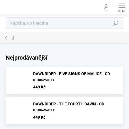
Přejít
na
obsah
Hledat
D
Nejprodávanější
DAWNRIDER - FIVE SIGNS OF MALICE - CD
U DODAVATELE
449 Kč
DAWNRIDER - THE FOURTH DAWN - CD
U DODAVATELE
449 Kč