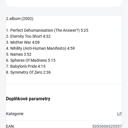
2.album (2002)
1. Perfect Dehumanisation (The Answer?) 5:25
2. Eternity Too Short 4:32
3. Mother War 4:08
4. Nihility (Anti-Human Manifesto) 4:59
5. Names 3:52
6. Spheres Of Madness 5:15
7. Babylon's Pride 4:15
8. Symmetry Of Zero 2:36
Doplňkové parametry
Kategorie
:
LP
EAN
:
5055006525557