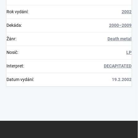
Rok vydání
:
2002
Dekáda
:
2000–2009
Žánr
:
Death metal
Nosič
:
LP
Interpret
:
DECAPITATED
Datum vydání
:
19.2.2002
Z
á
p