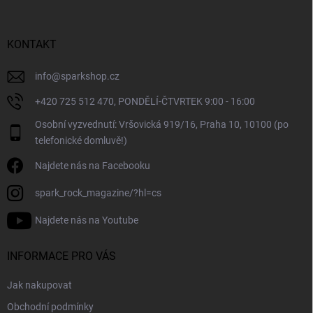
a
t
í
KONTAKT
info
@
sparkshop.cz
+420 725 512 470, PONDĚLÍ-ČTVRTEK 9:00 - 16:00
Osobní vyzvednutí: Vršovická 919/16, Praha 10, 10100 (po
telefonické domluvě!)
Najdete nás na Facebooku
spark_rock_magazine/?hl=cs
Najdete nás na Youtube
INFORMACE PRO VÁS
Jak nakupovat
Obchodní podmínky