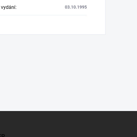
 vydání
:
03.10.1995
ER