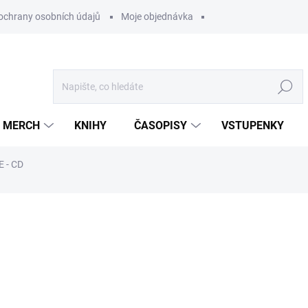
ochrany osobních údajů
Moje objednávka
Hledat
MERCH
KNIHY
ČASOPISY
VSTUPENKY
 - CD
ocení
149 Kč
/ ks
123,14 Kč bez DPH
Měrná
U DODAVATELE
cena: