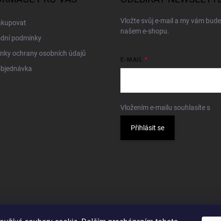
Vložte svůj e-mail a my vám bud
akupovat
našem e-shopu.
dní podmínky
nky ochrany osobních údajů
E-MAIL
objednávka
Vložením e-mailu souhlasíte s
po
Přihlásit se