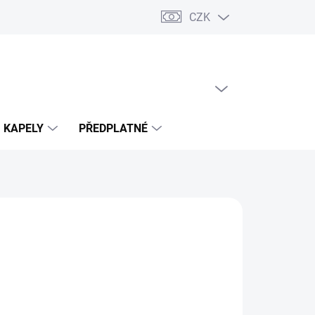
CZK
PRÁZDNÝ KOŠÍK
NÁKUPNÍ
KOŠÍK
KAPELY
PŘEDPLATNÉ