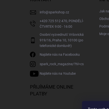
t
í
Jak n
info
@
sparkshop.cz
Obcho
+420 725 512 470, PONDĚLÍ-
Podmí
ČTVRTEK 9:00 - 16:00
Moje 
Osobní vyzvednutí: Vršovická
919/16, Praha 10, 10100 (po
telefonické domluvě!)
Najdete nás na Facebooku
spark_rock_magazine/?hl=cs
Najdete nás na Youtube
PŘIJÍMÁME ONLINE
PLATBY