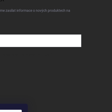
eme zasílat informace o nových produktech na
dmínkami ochrany osobních údajů