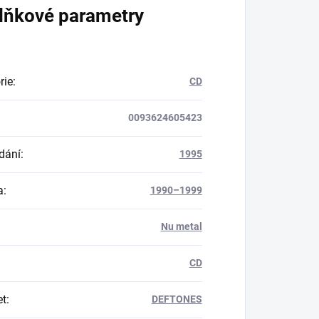
lňkové parametry
rie
:
CD
0093624605423
dání
:
1995
a
:
1990–1999
Nu metal
CD
et
:
DEFTONES