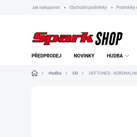
Přejít
Jak nakupovat
Obchodní podmínky
Podmínky 
na
obsah
PŘEDPRODEJ
NOVINKY
HUDBA
Domů
Hudba
CD
DEFTONES - ADRENALINE
Neohodnoceno
Podrobnosti hodn