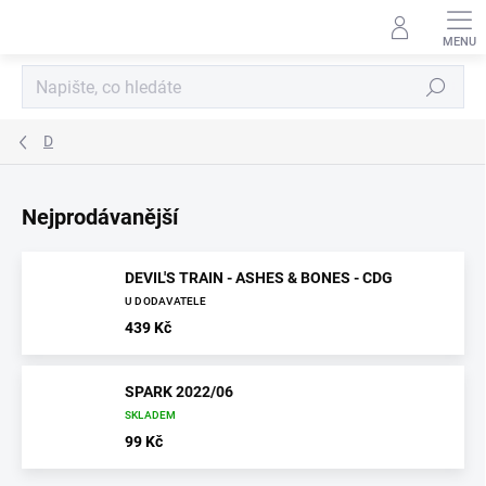
Přejít
na
obsah
Hledat
D
Nejprodávanější
DEVIL'S TRAIN - ASHES & BONES - CDG
U DODAVATELE
439 Kč
SPARK 2022/06
SKLADEM
99 Kč