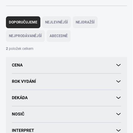
Ř
a
DOPORUČUJEME
NEJLEVNĚJŠÍ
NEJDRAŽŠÍ
z
e
NEJPRODÁVANĚJŠÍ
ABECEDNĚ
n
í
2
položek celkem
p
r
CENA
o
d
u
ROK VYDÁNÍ
k
t
DEKÁDA
ů
NOSIČ
INTERPRET