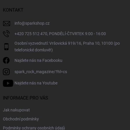
r
t
v
í
KONTAKT
k
y
v
info
@
sparkshop.cz
ý
+420 725 512 470, PONDĚLÍ-ČTVRTEK 9:00 - 16:00
p
i
Osobní vyzvednutí: Vršovická 919/16, Praha 10, 10100 (po
s
telefonické domluvě!)
u
Najdete nás na Facebooku
spark_rock_magazine/?hl=cs
Najdete nás na Youtube
INFORMACE PRO VÁS
Jak nakupovat
Obchodní podmínky
Podmínky ochrany osobních údajů