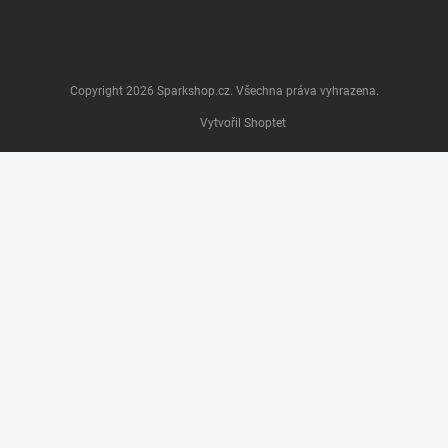
Copyright 2026
Sparkshop.cz
. Všechna práva vyhrazena.
Vytvořil Shoptet