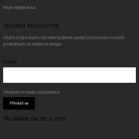
Moje objednávka
ODEBÍRAT NEWSLETTER
Vložte svůj e-mail a my vám budeme zasílat informace o nových
produktech na našem e-shopu.
E-MAIL
Vložením e-mailu souhlasíte s
podmínkami ochrany osobních údajů
Přihlásit se
PŘIJÍMÁME ONLINE PLATBY