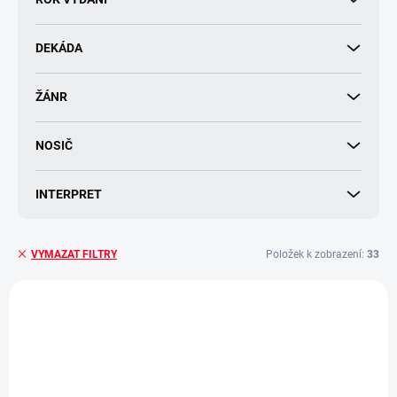
k
t
DEKÁDA
ů
ŽÁNR
NOSIČ
INTERPRET
Položek k zobrazení:
33
VYMAZAT FILTRY
V
ý
p
i
s
p