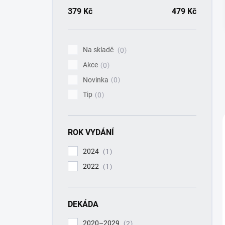
a
n
379
Kč
479
Kč
n
í
p
Na skladě
0
a
Akce
n
0
e
Novinka
0
l
Tip
0
ROK VYDÁNÍ
2024
1
2022
1
DEKÁDA
2020–2029
2