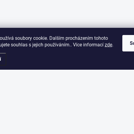
oužívá soubory cookie. Dalším procházením tohoto
S
jete souhlas s jejich používáním.. Více informací
zde
.
í
ORMACE PRO VÁS
ODEBÍRAT NEWSLETT
Vložte svůj e-mail a my vám bud
akupovat
našem e-shopu.