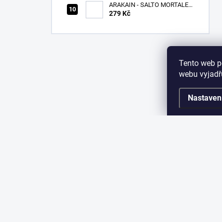
ARAKAIN - SALTO MORTALE -
CD
279 Kč
Tento web p
webu vyjadřu
Nastaven
Z
á
p
a
KONTAKT
INF
t
í
Jak n
info
@
sparkshop.cz