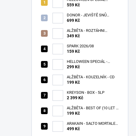
BALÍČEK
559 Kč
DONOR - JEVIŠTĚ SNŮ
(SPLATTER VINYL) - LP
699 Kč
ALŽBĚTA - ROZTÁHNI
KŘÍDLA - CD
349 Kč
SPARK 2026/08
159 Kč
HELLOWEEN SPECIÁL -
PUMPKINS
299 Kč
ALŽBĚTA - KOUZELNÍK - CD
199 Kč
KREYSON - BOX - 5LP
2 399 Kč
ALŽBĚTA - BEST OF (10 LET S
VÁMI) - CD
199 Kč
ARAKAIN - SALTO MORTALE -
LP
499 Kč