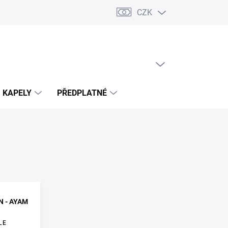
CZK
PRÁZDNÝ KOŠÍK
NÁKUPNÍ
KOŠÍK
KAPELY
PŘEDPLATNÉ
N - AYAM
LE