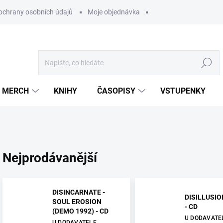
ochrany osobních údajů
Moje objednávka
Hledat
MERCH
KNIHY
ČASOPISY
VSTUPENKY
Nejprodávanější
DISINCARNATE -
DISILLUSIO
SOUL EROSION
- CD
(DEMO 1992) - CD
U DODAVATE
U DODAVATELE