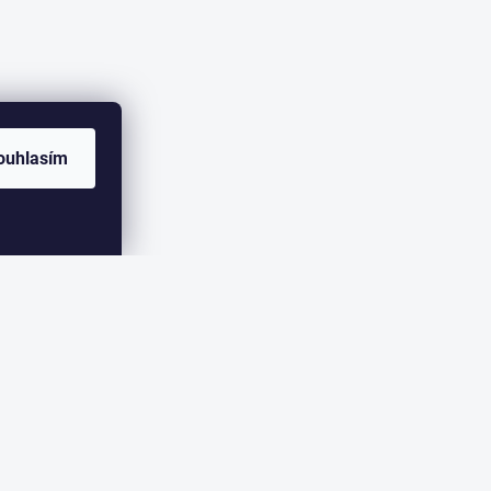
ouhlasím
ER
eme zasílat informace o nových produktech na