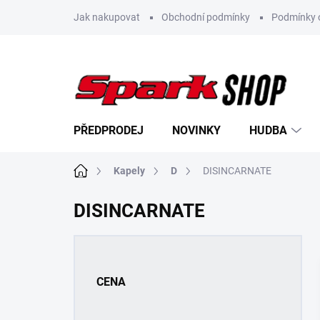
Přejít
Jak nakupovat
Obchodní podmínky
Podmínky 
na
obsah
PŘEDPRODEJ
NOVINKY
HUDBA
Domů
Kapely
D
DISINCARNATE
DISINCARNATE
P
o
s
CENA
t
r