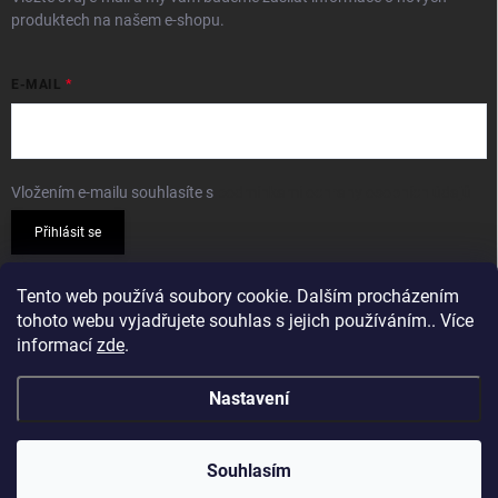
produktech na našem e-shopu.
E-MAIL
Vložením e-mailu souhlasíte s
podmínkami ochrany osobních údajů
Přihlásit se
PŘIJÍMÁME ONLINE PLATBY
Tento web používá soubory cookie. Dalším procházením
tohoto webu vyjadřujete souhlas s jejich používáním.. Více
informací
zde
.
Nastavení
Copyright 2026
Sparkshop.cz
. Všechna práva vyhrazena.
Souhlasím
Vytvořil Shoptet