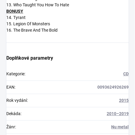
13. Who Taught You How To Hate
BONUSY
14. Tyrant
15. Legion Of Monsters
16. The Brave And The Bold
Doplňkové parametry
Kategorie
:
CD
EAN
:
0093624926269
Rok vydání
:
2015
Dekáda
:
2010–2019
Žánr
:
Nu metal