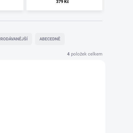
379 Kč
RODÁVANĚJŠÍ
ABECEDNĚ
4
položek celkem
TELE
SKLADEM
SPARK
CON
2023/12
CE
99 Kč