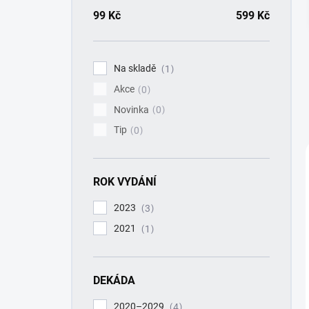
a
n
99
Kč
599
Kč
n
í
p
Na skladě
1
a
Akce
n
0
e
Novinka
0
l
Tip
0
ROK VYDÁNÍ
2023
3
2021
1
DEKÁDA
2020–2029
4