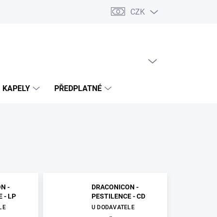
CZK
PRÁZDNÝ KOŠÍK
NÁKUPNÍ
KOŠÍK
KAPELY
PŘEDPLATNÉ
N -
DRACONICON -
 - LP
PESTILENCE - CD
LE
U DODAVATELE