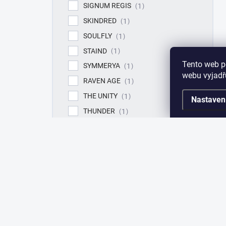
SIGNUM REGIS
1
SKINDRED
1
SOULFLY
1
STAIND
1
Tento web p
SYMMERYA
1
webu vyjadřu
RAVEN AGE
1
THE UNITY
1
Nastaven
THUNDER
1
VOIVOD
1
W.A.S.P.
1
Položek k zobrazení:
4