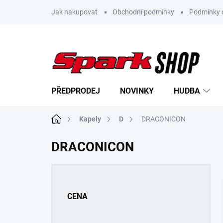
Přejít
Jak nakupovat
Obchodní podmínky
Podmínky 
na
obsah
PŘEDPRODEJ
NOVINKY
HUDBA
Domů
Kapely
D
DRACONICON
DRACONICON
P
o
s
CENA
t
r