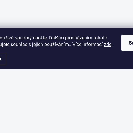
oužívá soubory cookie. Dalším procházením tohoto
S
jete souhlas s jejich používáním.. Více informací
zde
.
í