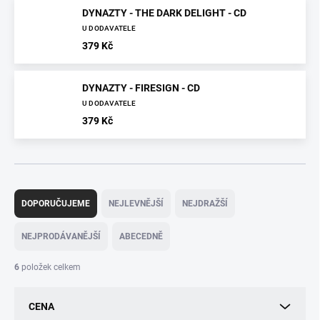
DYNAZTY - THE DARK DELIGHT - CD
U DODAVATELE
379 Kč
DYNAZTY - FIRESIGN - CD
U DODAVATELE
379 Kč
Ř
a
DOPORUČUJEME
NEJLEVNĚJŠÍ
NEJDRAŽŠÍ
z
e
NEJPRODÁVANĚJŠÍ
ABECEDNĚ
n
í
6
položek celkem
p
r
CENA
o