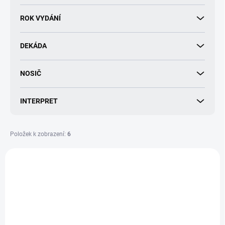
d
u
ROK VYDÁNÍ
k
t
DEKÁDA
ů
NOSIČ
INTERPRET
Položek k zobrazení:
6
V
ý
p
i
s
p
r