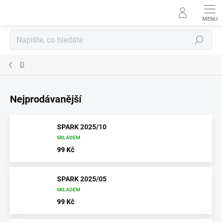
Přejít
na
obsah
Hledat
D
Nejprodávanější
SPARK 2025/10
SKLADEM
99 Kč
SPARK 2025/05
SKLADEM
99 Kč