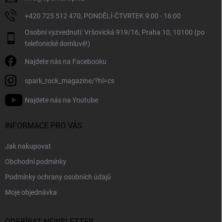
ý
+420 725 512 470, PONDĚLÍ-ČTVRTEK 9:00 - 16:00
p
i
Osobní vyzvednutí: Vršovická 919/16, Praha 10, 10100 (po
s
telefonické domluvě!)
u
Najdete nás na Facebooku
spark_rock_magazine/?hl=cs
Najdete nás na Youtube
INFORMACE PRO VÁS
Jak nakupovat
Obchodní podmínky
Podmínky ochrany osobních údajů
Moje objednávka
ODEBÍRAT NEWSLETTER