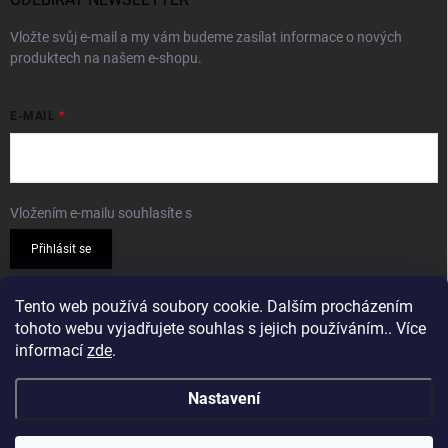
Vložte svůj e-mail a my vám budeme zasílat informace o nových
produktech na našem e-shopu.
E-MAIL
Vložením e-mailu souhlasíte s
podmínkami ochrany osobních údajů
Přihlásit se
PŘIJÍMÁME ONLINE PLATBY
Tento web používá soubory cookie. Dalším procházením
tohoto webu vyjadřujete souhlas s jejich používáním.. Více
informací
zde
.
Nastavení