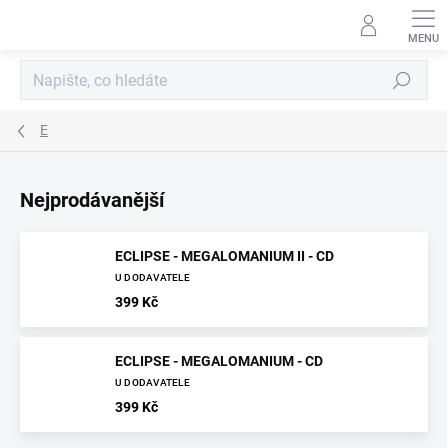
Přejít
na
obsah
Hledat
E
Nejprodávanější
ECLIPSE - MEGALOMANIUM II - CD
U DODAVATELE
399 Kč
ECLIPSE - MEGALOMANIUM - CD
U DODAVATELE
399 Kč