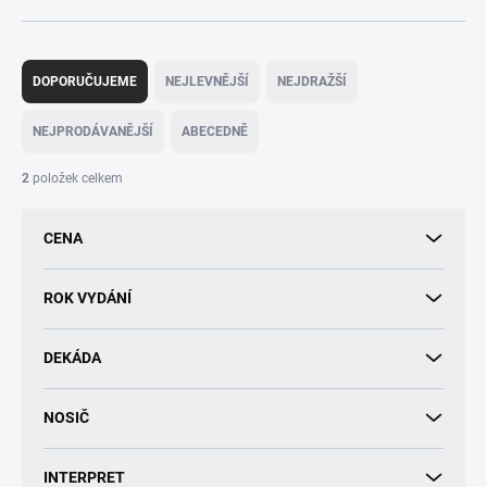
Ř
a
DOPORUČUJEME
NEJLEVNĚJŠÍ
NEJDRAŽŠÍ
z
e
NEJPRODÁVANĚJŠÍ
ABECEDNĚ
n
í
2
položek celkem
p
r
CENA
o
d
u
ROK VYDÁNÍ
k
t
DEKÁDA
ů
NOSIČ
INTERPRET