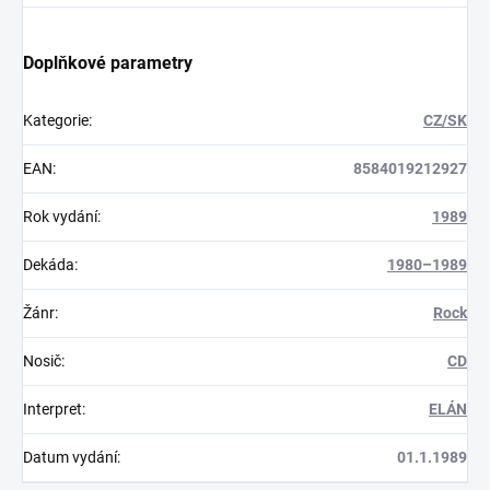
Doplňkové parametry
Kategorie
:
CZ/SK
EAN
:
8584019212927
Rok vydání
:
1989
Dekáda
:
1980–1989
Žánr
:
Rock
Nosič
:
CD
Interpret
:
ELÁN
Datum vydání
:
01.1.1989