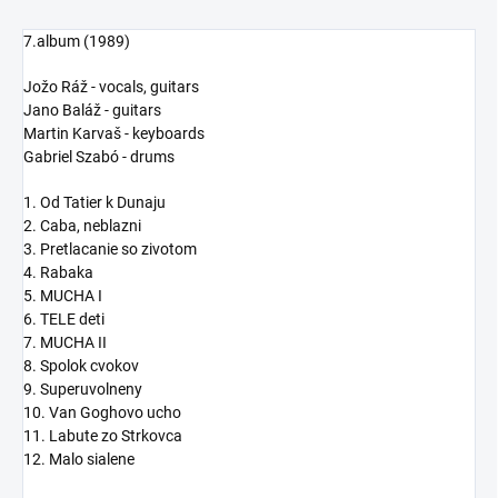
7.album (1989)
Jožo Ráž - vocals, guitars
Jano Baláž - guitars
Martin Karvaš - keyboards
Gabriel Szabó - drums
1. Od Tatier k Dunaju
2. Caba, neblazni
3. Pretlacanie so zivotom
4. Rabaka
5. MUCHA I
6. TELE deti
7. MUCHA II
8. Spolok cvokov
9. Superuvolneny
10. Van Goghovo ucho
11. Labute zo Strkovca
12. Malo sialene