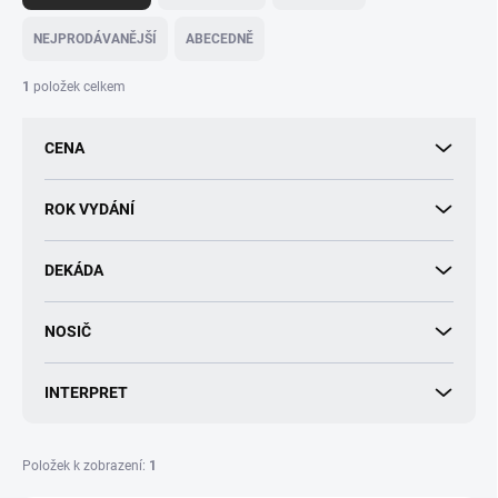
z
e
NEJPRODÁVANĚJŠÍ
ABECEDNĚ
n
í
1
položek celkem
p
r
CENA
o
d
u
ROK VYDÁNÍ
k
t
DEKÁDA
ů
NOSIČ
INTERPRET
Položek k zobrazení:
1