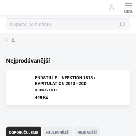
Přejít
na
obsah
Hledat
E
Nejprodávanější
ENDSTILLE - INFEKTION 1813 /
KAPITULATION 2013 - 2CD
U DODAVATELE
449 Kč
Ř
a
DOPORUČUJEME
NEJLEVNĚJŠÍ
NEJDRAŽŠÍ