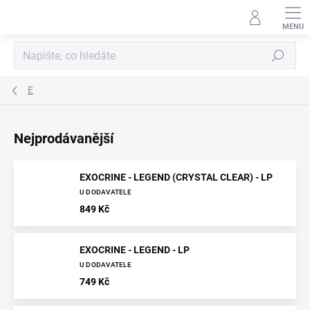
Přejít
na
obsah
Hledat
E
Nejprodávanější
EXOCRINE - LEGEND (CRYSTAL CLEAR) - LP
U DODAVATELE
849 Kč
EXOCRINE - LEGEND - LP
U DODAVATELE
749 Kč