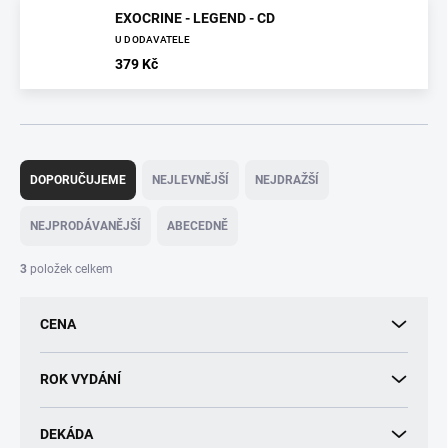
EXOCRINE - LEGEND - CD
U DODAVATELE
379 Kč
Ř
a
DOPORUČUJEME
NEJLEVNĚJŠÍ
NEJDRAŽŠÍ
z
e
NEJPRODÁVANĚJŠÍ
ABECEDNĚ
n
í
3
položek celkem
p
r
CENA
o
d
u
ROK VYDÁNÍ
k
t
DEKÁDA
ů