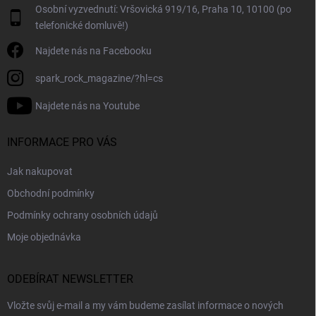
i
Osobní vyzvednutí: Vršovická 919/16, Praha 10, 10100 (po
s
telefonické domluvě!)
u
Najdete nás na Facebooku
spark_rock_magazine/?hl=cs
Najdete nás na Youtube
INFORMACE PRO VÁS
Jak nakupovat
Obchodní podmínky
Podmínky ochrany osobních údajů
Moje objednávka
ODEBÍRAT NEWSLETTER
Vložte svůj e-mail a my vám budeme zasílat informace o nových