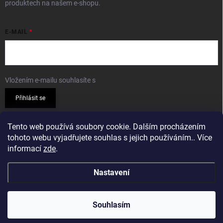
produktech na našem e-shopu.
E-MAIL
Vložením e-mailu souhlasíte s
podmínkami ochrany osobních údajů
Přihlásit se
PŘIJÍMÁME ONLINE PLATBY
Tento web používá soubory cookie. Dalším procházením
tohoto webu vyjadřujete souhlas s jejich používáním.. Více
informací
zde
.
Nastavení
Copyright 2026
Sparkshop.cz
. Všechna práva vyhrazena.
Souhlasím
Vytvořil Shoptet