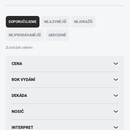
Ř
a
DOPORUČUJEME
NEJLEVNĚJŠÍ
NEJDRAŽŠÍ
z
e
NEJPRODÁVANĚJŠÍ
ABECEDNĚ
n
í
2
položek celkem
p
r
CENA
o
d
u
ROK VYDÁNÍ
k
t
DEKÁDA
ů
NOSIČ
INTERPRET