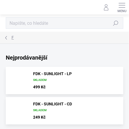
Přejít
na
obsah
Hledat
F
Nejprodávanější
FDK - SUNLIGHT - LP
SKLADEM
499 Kč
FDK - SUNLIGHT - CD
SKLADEM
249 Kč