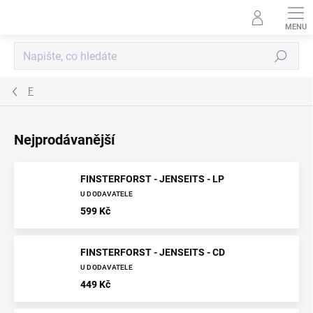
Přejít
na
obsah
Hledat
F
Nejprodávanější
FINSTERFORST - JENSEITS - LP
U DODAVATELE
599 Kč
FINSTERFORST - JENSEITS - CD
U DODAVATELE
449 Kč