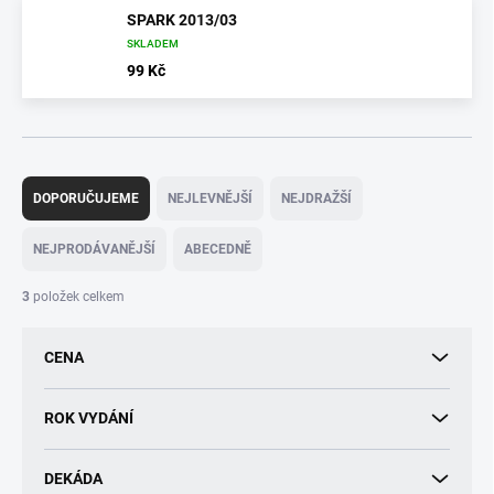
SPARK 2013/03
SKLADEM
99 Kč
Ř
a
DOPORUČUJEME
NEJLEVNĚJŠÍ
NEJDRAŽŠÍ
z
e
NEJPRODÁVANĚJŠÍ
ABECEDNĚ
n
í
3
položek celkem
p
r
CENA
o
d
u
ROK VYDÁNÍ
k
t
DEKÁDA
ů