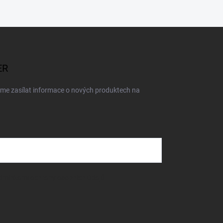
ER
eme zasílat informace o nových produktech na
dmínkami ochrany osobních údajů