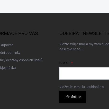
ORMACE PRO VÁS
ODEBÍRAT NEWSLETT
Vložte svůj e-mail a my vám bud
akupovat
našem e-shopu.
dní podmínky
nky ochrany osobních údajů
E-MAIL
objednávka
Vložením e-mailu souhlasíte s
po
Přihlásit se