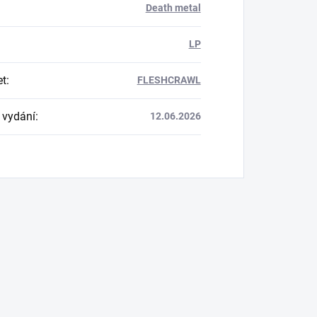
Death metal
LP
et
:
FLESHCRAWL
 vydání
:
12.06.2026