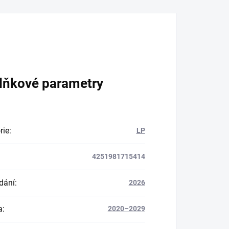
lňkové parametry
rie
:
LP
4251981715414
dání
:
2026
a
:
2020–2029