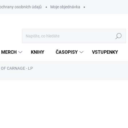
ochrany osobních údajů
Moje objednávka
Hledat
MERCH
KNIHY
ČASOPISY
VSTUPENKY
 OF CARNAGE - LP
ocení
849 Kč
/ ks
701,65 Kč bez DPH