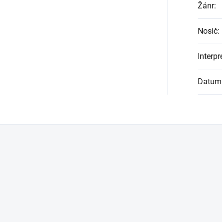
Žánr
:
Nosič
:
Interpr
Datum