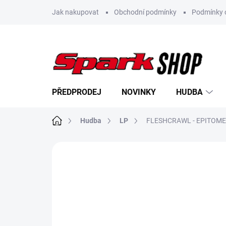
Přejít
Jak nakupovat
Obchodní podmínky
Podmínky 
na
obsah
PŘEDPRODEJ
NOVINKY
HUDBA
Domů
Hudba
LP
FLESHCRAWL - EPITOME
Neohodnoceno
Podrobnosti hodn
NOVINKA