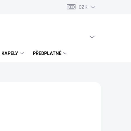
CZK
PRÁZDNÝ KOŠÍK
NÁKUPNÍ
KOŠÍK
KAPELY
PŘEDPLATNÉ