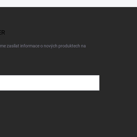
ER
eme zasílat informace o nových produktech na
dmínkami ochrany osobních údajů