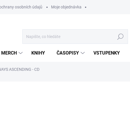
ochrany osobních údajů
Moje objednávka
Hledat
MERCH
KNIHY
ČASOPISY
VSTUPENKY
WAYS ASCENDING - CD
ocení
349 Kč
/ ks
288,43 Kč bez DPH
Měrná
U DODAVATELE
cena: