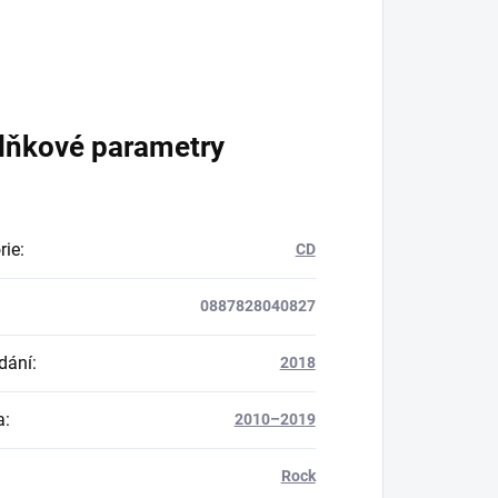
lňkové parametry
rie
:
CD
0887828040827
dání
:
2018
a
:
2010–2019
Rock