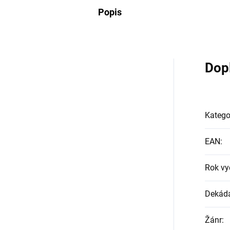
Popis
Dop
Katego
EAN
:
Rok vy
Dekád
Žánr
: