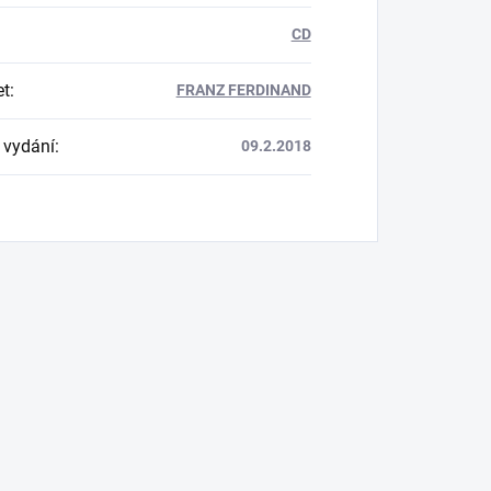
CD
et
:
FRANZ FERDINAND
 vydání
:
09.2.2018