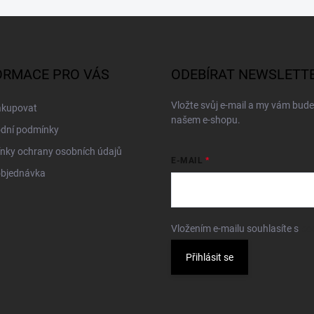
ORMACE PRO VÁS
ODEBÍRAT NEWSLETT
Vložte svůj e-mail a my vám bud
akupovat
našem e-shopu.
dní podmínky
nky ochrany osobních údajů
E-MAIL
objednávka
Vložením e-mailu souhlasíte s
po
Přihlásit se