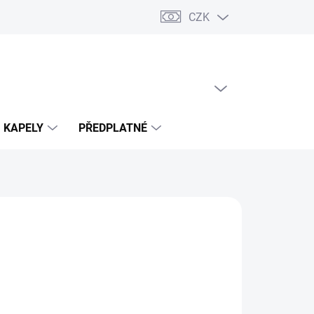
CZK
PRÁZDNÝ KOŠÍK
NÁKUPNÍ
KOŠÍK
KAPELY
PŘEDPLATNÉ