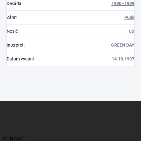
Dekáda
:
1990–1999
Žánr
:
Punk
Nosič
:
CD
Interpret
:
GREEN DAY
Datum vydání
:
14.10.1997
Z
á
p
a
t
í
KONTAKT