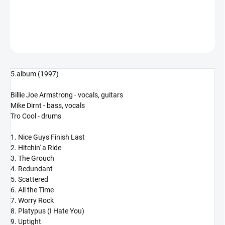
DETAILNÍ INFORMACE
ZEPTAT SE
HLÍDAT
5.album (1997)
Billie Joe Armstrong - vocals, guitars
Mike Dirnt - bass, vocals
Tro Cool - drums
1. Nice Guys Finish Last
2. Hitchin' a Ride
3. The Grouch
4. Redundant
5. Scattered
6. All the Time
7. Worry Rock
8. Platypus (I Hate You)
9. Uptight