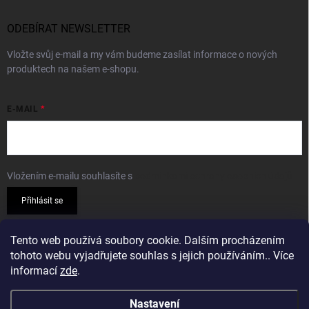
ODEBÍRAT NEWSLETTER
Vložte svůj e-mail a my vám budeme zasílat informace o nových
produktech na našem e-shopu.
E-MAIL
Vložením e-mailu souhlasíte s
podmínkami ochrany osobních údajů
Přihlásit se
PŘIJÍMÁME ONLINE PLATBY
Tento web používá soubory cookie. Dalším procházením
tohoto webu vyjadřujete souhlas s jejich používáním.. Více
informací
zde
.
Nastavení