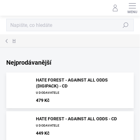
Přejít
na
obsah
Hledat
H
Nejprodávanější
HATE FOREST - AGAINST ALL ODDS
(DIGIPACK) - CD
U DODAVATELE
479 Kč
HATE FOREST - AGAINST ALL ODDS - CD
U DODAVATELE
449 Kč