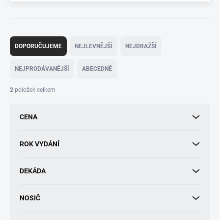
Ř
a
DOPORUČUJEME
NEJLEVNĚJŠÍ
NEJDRAŽŠÍ
z
e
NEJPRODÁVANĚJŠÍ
ABECEDNĚ
n
í
2
položek celkem
p
r
CENA
o
d
u
ROK VYDÁNÍ
k
t
DEKÁDA
ů
NOSIČ